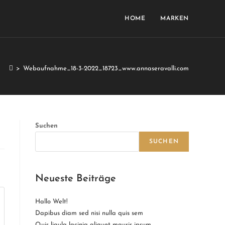
HOME
MARKEN
>
Webaufnahme_18-3-2022_18723_www.annaseravalli.com
Suchen
SUCHEN
Neueste Beiträge
Hallo Welt!
Dapibus diam sed nisi nulla quis sem
Quis ligula lacinia aliquet mauris ipsum