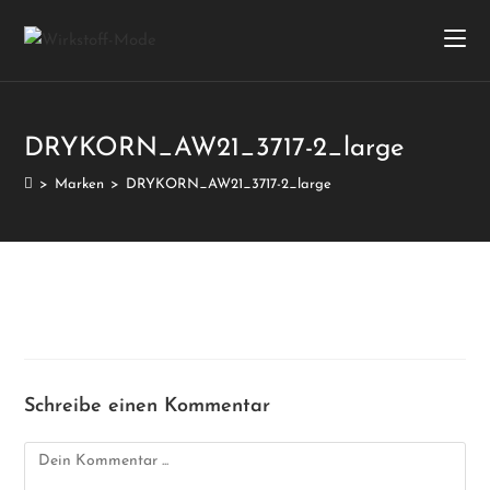
DRYKORN_AW21_3717-2_large
>
Marken
>
DRYKORN_AW21_3717-2_large
Schreibe einen Kommentar