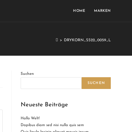
HOME
MARKEN
>
DRYKORN_SS22_0059_L
Suchen
SUCHEN
Neueste Beiträge
Hallo Welt!
Dapibus diam sed nisi nulla quis sem
Quis ligula lacinia aliquet mauris ipsum