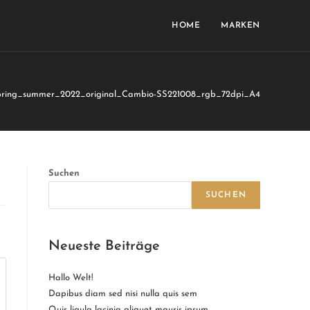
HOME
MARKEN
4
ing_summer_2022_original_Cambio-SS221008_rgb_72dpi_A4
Suchen
SUCHEN
Neueste Beiträge
Hallo Welt!
Dapibus diam sed nisi nulla quis sem
Quis ligula lacinia aliquet mauris ipsum