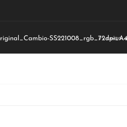
iginal_Cambio-SS221008_rgb_72dpi_A
>
CAMBIO_spr